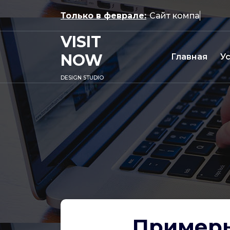
Перейти
Только в феврале:
к
содержимому
VISIT
NOW
Главная
У
DESIGN STUDIO
Примеры