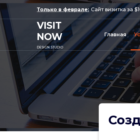
Перейти
Только в феврале:
Сайт визитка за $
к
содержимому
VISIT
NOW
Главная
У
DESIGN STUDIO
Созд