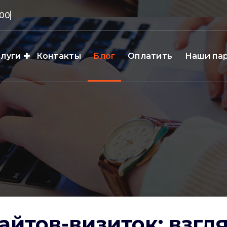
слуги
Контакты
Блог
Оплатить
Наши па
айтов-визиток: взгл