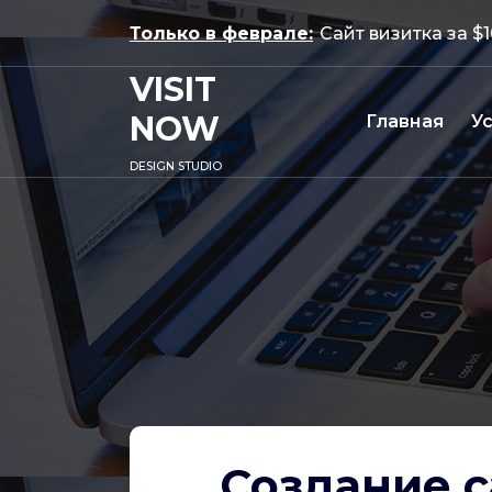
Перейти
Только в феврале:
Сайт визитка з
к
содержимому
VISIT
NOW
Главная
У
DESIGN STUDIO
Создание с